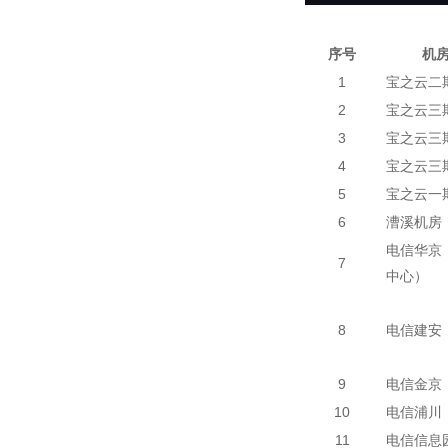
序号
机
1
宝之云二
2
宝之云三
3
宝之云三
4
宝之云三
5
宝之云一
6
漕溪机房
电信华京
7
中心）
8
电信建安
9
电信金京
10
电信浦川
11
电信信息