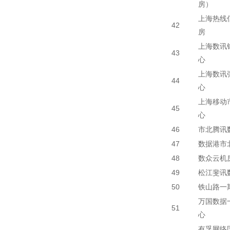
房）
上海热线
42
房
上海数讯
43
心
上海数讯
44
心
上海移动
45
心
46
市北腾讯
47
数据港市
48
数众云机
49
松江斐讯
50
铁山路一期
万国数据
51
心
有孚网络