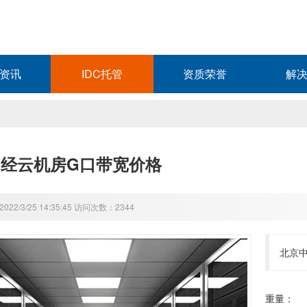
资讯
IDC托管
资质荣誉
解
经云机房G口带宽价格
22/3/25 14:35:45 访问次数：2344
北京
重量：